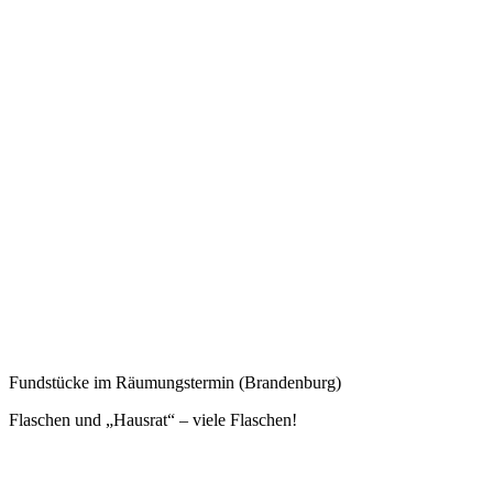
Altbau
Amtsgericht
Anwalt
Anwaltsnotar
Arbeitshilfen
Artur Brauner
Ausfrieren
BauGB
Berlin
Betriebskosten
BGH
Bürgerbeteiligung
Büro
EDV
Eigenbedarfskündigung
Flüchtlinge
Fortbildung
Gelesen
Gentrifizierung
Gerichte
Hartz IV
Heizkosten