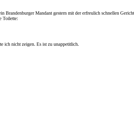
n Brandenburger Mandant gestern mit der erfreulich schnellen Gerichts
 Toilette:
ch nicht zeigen. Es ist zu unappetitlich.
mietet und/oder ihr Leben besser im Griff.
nung
,
Räumung