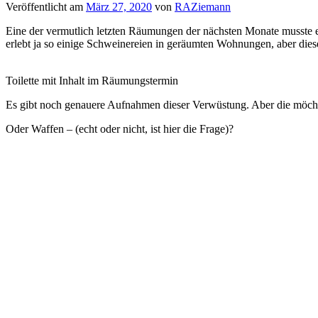
Veröffentlicht am
März 27, 2020
von
RAZiemann
Eine der vermutlich letzten Räumungen der nächsten Monate musste ei
erlebt ja so einige Schweinereien in geräumten Wohnungen, aber diese
Toilette mit Inhalt im Räumungstermin
Es gibt noch genauere Aufnahmen dieser Verwüstung. Aber die möchte i
Oder Waffen – (echt oder nicht, ist hier die Frage)?
Fundstücke im Räumungstermin (Brandenburg)
Flaschen und „Hausrat“ – viele Flaschen!
Flaschenlager im Räumungstermin einer Wohnung in Brandenburg
Manchen Mietern wünscht man nur, sie hätten eine andere Wohnung ge
Veröffentlicht unter
Immobilienszene
|
Verschlagwortet mit
Messiwoh
Themen